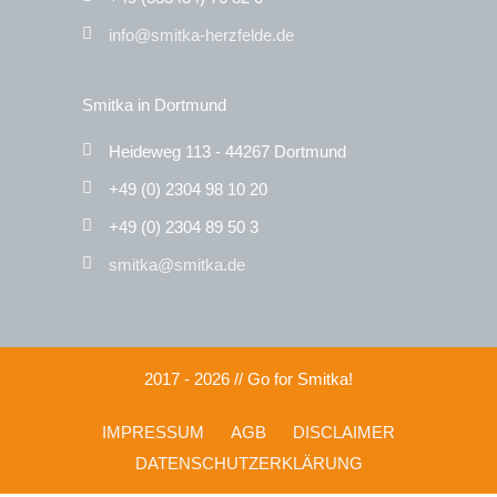
info@smitka-herzfelde.de
Smitka in Dortmund
Heideweg 113 - 44267 Dortmund
+49 (0) 2304 98 10 20
+49 (0) 2304 89 50 3
smitka@smitka.de
2017 - 2026 // Go for Smitka!
IMPRESSUM
AGB
DISCLAIMER
DATENSCHUTZERKLÄRUNG