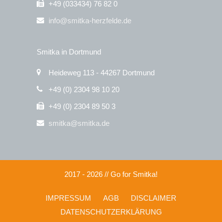
+49 (033434) 76 82 0
info@smitka-herzfelde.de
Smitka in Dortmund
Heideweg 113 - 44267 Dortmund
+49 (0) 2304 98 10 20
+49 (0) 2304 89 50 3
smitka@smitka.de
2017 - 2026 // Go for Smitka!
IMPRESSUM
AGB
DISCLAIMER
DATENSCHUTZERKLÄRUNG