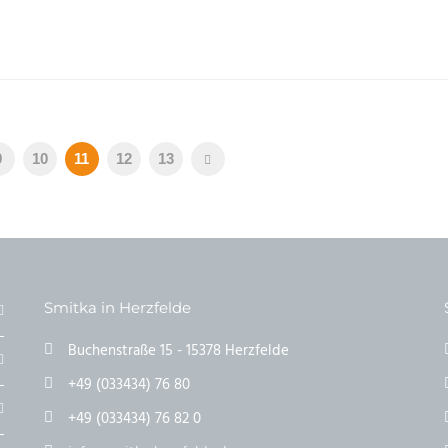
9
10
11
12
13
Smitka in Herzfelde
Buchenstraße 15 - 15378 Herzfelde
+49 (033434) 76 80
+49 (033434) 76 82 0