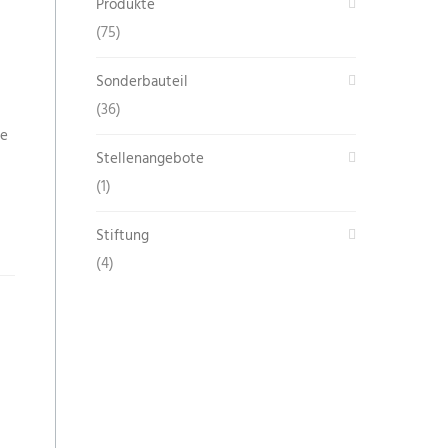
Produkte
(75)
Sonderbauteil
(36)
te
Stellenangebote
(1)
Stiftung
(4)