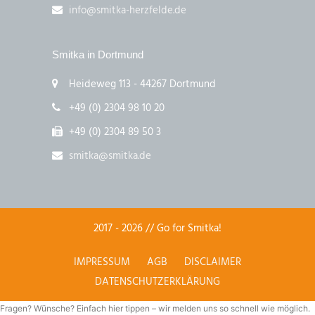
info@smitka-herzfelde.de
Smitka in Dortmund
Heideweg 113 - 44267 Dortmund
+49 (0) 2304 98 10 20
+49 (0) 2304 89 50 3
smitka@smitka.de
2017 - 2026 // Go for Smitka!
IMPRESSUM
AGB
DISCLAIMER
DATENSCHUTZERKLÄRUNG
Fragen? Wünsche? Einfach hier tippen – wir melden uns so schnell wie möglich.