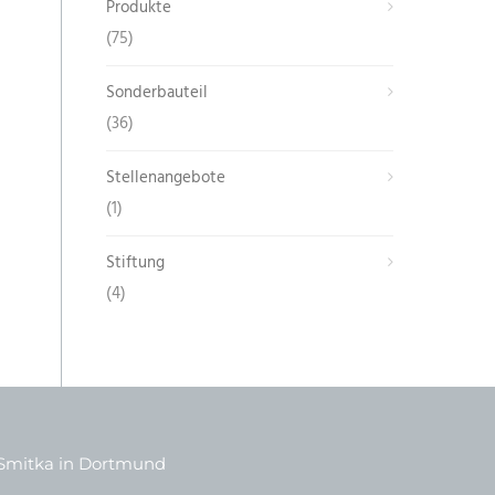
Produkte
(75)
Sonderbauteil
(36)
Stellenangebote
(1)
Stiftung
(4)
Smitka in Dortmund