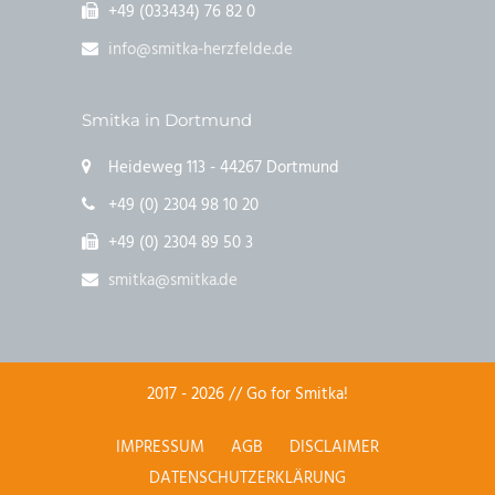
+49 (033434) 76 82 0
info@smitka-herzfelde.de
Smitka in Dortmund
Heideweg 113 - 44267 Dortmund
+49 (0) 2304 98 10 20
+49 (0) 2304 89 50 3
smitka@smitka.de
2017 - 2026 // Go for Smitka!
IMPRESSUM
AGB
DISCLAIMER
DATENSCHUTZERKLÄRUNG