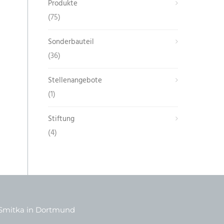
Produkte
(75)
Sonderbauteil
(36)
Stellenangebote
(1)
Stiftung
(4)
Smitka in Dortmund